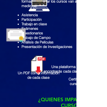
formas de evaluar los cursos van a ser por
medio de:
Asistencia
Participación
Trabajo en clase
Exámenes
Cuestionarios
Trabajo de Campo
Análisis de Películas
Presentación de Investigaciones
Una plataforma donde
encontrarás cada
clase grabada
Un PDF con la información
de cada clase
Certificado por cada
curso APROBADO
¿QUIENES IMPARTIRÁN LOS
CURSOS?