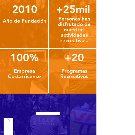
2010
+25mil
Personas han
Año de Fundación
disfrutado de
nuestras
actividades
recreativas.
100%
+20
Empresa
Programas
Costarricense
Recreativos